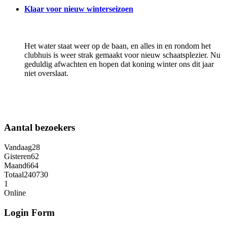
Klaar voor nieuw winterseizoen
Het water staat weer op de baan, en alles in en rondom het
clubhuis is weer strak gemaakt voor nieuw schaatsplezier. Nu
geduldig afwachten en hopen dat koning winter ons dit jaar
niet overslaat.
Aantal bezoekers
Vandaag
28
Gisteren
62
Maand
664
Totaal
240730
1
Online
Login Form